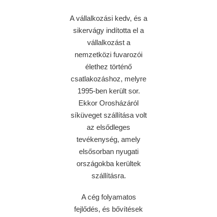
A vállalkozási kedv, és a
sikervágy indította el a
vállalkozást a
nemzetközi fuvarozói
élethez történő
csatlakozáshoz, melyre
1995-ben került sor.
Ekkor Orosházáról
síküveget szállítása volt
az elsődleges
tevékenység, amely
elsősorban nyugati
országokba kerültek
szállításra.
A cég folyamatos
fejlődés, és bővítések