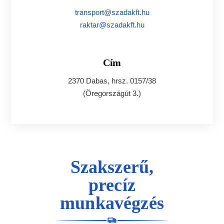
transport@szadakft.hu
raktar@szadakft.hu
Cím
2370 Dabas, hrsz. 0157/38
(Öregországút 3.)
Szakszerű,
precíz
munkavégzés